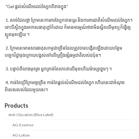
"Gel ផ្តល់សំណើមដល់ស្បែកពីខាងក្នុង"
1. សាច់ជែលថ្លា ក្រែមនេះការពារស្បែកបានយូរ និងការពារជាតិសំណើមដល់ស្បែក។
ទោះបីស្ថិតក្នុងអាកាសធាតុក្តៅក៏ដោយ ក៏មានអារម្មណ៍ថាវាមិនស្អិតលើមុខឬក៏ធ្វើឲ្យ
ស្ងួតមុខឡើយ ។
2. ក្រែមនេះមានសារធាតុសកម្មជាច្រើនដែលត្រូវបានបង្កើតឡើងដោយបន្ថែម
បច្ចេកវិជ្ជាចុងក្រោយបង្អស់ទៅលើគ្រឿងផ្សំធម្មជាតិរបស់ជប៉ុន។
3. បន្ទាប់ពីលាងមុខរួច អ្នកគ្រាន់តែលាបវាលើមុខហើយម៉ាស្សាថ្នមៗ ។
4. កាន់តែប្រើក្រែមឲ្យច្រើន កាន់តែផ្តល់សំណើមដល់ស្បែក ហើយនេះជាចំណុច
ពិសេសរបស់ជែលមួយនេះ។
Products
Anti-Glycation (Blue Label)
AG-Essense
AG-Lotion