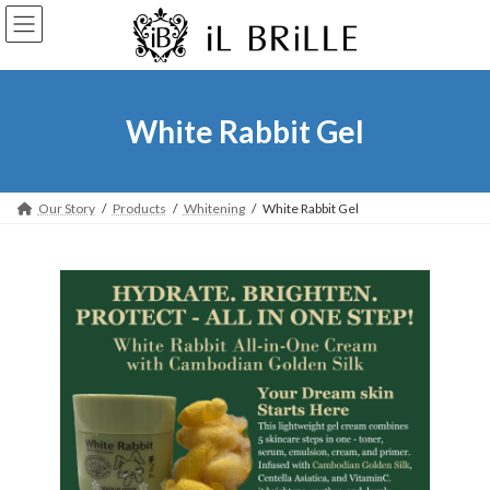
コ
ナ
ン
ビ
テ
ゲ
ン
ー
ツ
シ
へ
ョ
White Rabbit Gel
ス
ン
キ
に
ッ
移
プ
動
Our Story
Products
Whitening
White Rabbit Gel