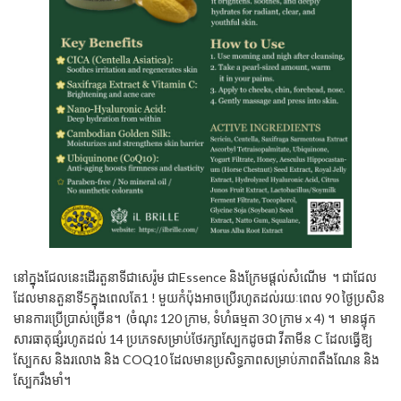
នៅក្នុងជែលនេះដើរតួនាទីជាសេរ៉ូម ជាEssence និងក្រែមផ្តល់សំណើម ។ ជាជែល
ដែលមានតួនាទី5ក្នុងពេលតែ1 ! មួយកំប៉ុងអាចប្រើរហូតដល់រយៈពេល 90 ថ្ងៃប្រសិន
មានការប្រើប្រាស់ច្រើន។ (ចំណុះ 120 ក្រាម, ទំហំធម្មតា 30 ក្រាម x 4) ។ មានផ្ទុក
សារធាតុផ្សំរហូតដល់ 14 ប្រភេទសម្រាប់ថែរក្សាស្បែកដូចជា វីតាមីន C ដែលធ្វើឱ្យ
ស្បែកស និងរលោង និង COQ10 ដែលមានប្រសិទ្ធភាពសម្រាប់ភាពតឹងណែន និង
ស្បែករឹងមាំ។