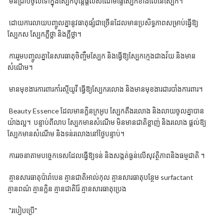
មិន​ជ្រាប​ចូល​ទៅ​ក្នុង​ស្បែកប៉ុន្តែ​ផ្តល់​សំណើម​​ផ្ទៃ​ស្បែកខាងលើនៃស្បែក។
ដោយការលាយបញ្ចូលគ្នានូវធាតុផ្សំជាច្រើនដែលមានប្រសិទ្ធភាពសម្រាប់ធ្វើឱ្យ
ស្បែកស ស្បែកភ្លឺថ្លា និងភ្លឺថ្លា។
ការរួមបញ្ចូលគ្នានៃសារធាតុចិញ្ចឹមស្បែក និងធ្វើឱ្យស្បែកក្មេងជាងវ័យ និងមាន
សំណើម។
មានមុខងារការពារកាំរស្មីយូវី ធ្វើឱ្យស្បែករលោង និងមានមុខងារជារបាំងការពារ។
Beauty Essence ដែលមានក្លិនក្រអូប ស្បែកតឺងរលោង និងលាយចូលគ្នាបាន
យ៉ាងល្អ។ បន្ទាប់ពីលាប ស្បែក​មាន​សំណើម មិន​មាន​ជាតិ​ខ្លាញ់ និង​រលោង ផ្តល់​ឱ្យ​
ស្បែក​មាន​សំណើម និង​ទន់​រលោង​នៅ​ថ្ងៃ​បន្ទាប់។
ការរចនាតាមបច្ចេកទេសដែលធ្វើ​ឱ្យទន់ និងសង្កត់ធ្ងន់លើសុវត្ថិភាពនិងធម្មជាតិ ។
គ្មានសារធាតុប៉ារ៉ាបេន គ្មានជាតិអាល់កុល គ្មានសារធាតុបន្ថែម surfactant
គ្មានពណ៌ គ្មានក្លិន គ្មានជាតិរ៉ែ គ្មានសារធាតុប្រេង
"របៀបប្រើ"