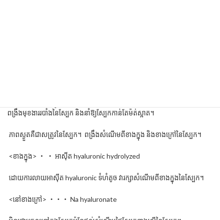
សារធាតុផ្សំមាន 4 នៃ AG series មានសារធាតុប្រឆាំងការ glycation ។ វាធ្វើឱ្យ
ស្បែកមានភាពយឺត តឹងណែន បំបាត់ជ្រួញ និងស្បែកគ្មានស្នាម។
សារធាតុផ្សំដែលមាន "Mandarin Orange Peel Extract" អ្នកអាចទទួលបាន
ស្បែភ្លឺថ្លាពីខាងក្នុង។ ដោយសារចូលក្នុងជ្រៅនៃស្រទាប់ស្បែកនីមួយៗផ្តល់ភាពរឹងមាំ
ផ្ទៃនៃស្បែក ហើយបង្កើនភ្លឺថ្លាពីខាងក្នុងដែលចូលជ្រៅក្នុងស្បែក វាផ្តល់នូវអារម្មណ៍
នៃតឹងណែនទន់រលោងពីខាងក្នុងនៃស្បែក។
ដោយការលាយបញ្ចូលគ្នានៃ Ceramide ដែលទទួលបានពីផ្លែឈើ yuzu វាជួយ
ពង្រឹងមុខងាររបាំងនៃស្បែក និងនាំឱ្យស្បែកកាន់តែម៉ត់ស្អាត។
ភាពស្ងួតគឺជាសត្រូវនៃស្បែក។ ពង្រឹងសំណើមពីខាងក្នុង និងខាងក្រៅនៃស្បែក។
<ខាងក្នុង> ・ ・ អាស៊ីត hyaluronic hydrolyzed
ដោយការលាយអាស៊ីត hyaluronic ទំហំតូច វារក្សាសំណើមពីខាងក្នុងនៃស្បែក។
<នៅខាងក្រៅ> ・・・ Na hyaluronate