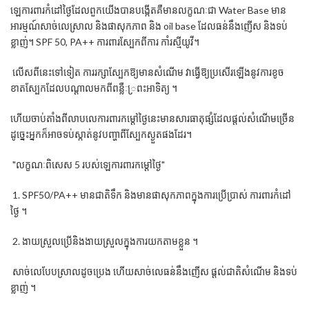
ឡេការពារកំដៅថ្ងៃដែលពួកយើងបានបង្កើតគឺមានលក្ខណៈជា Water Base មាន
អារម្មណ៍សាច់លេស្រាល និងផាសុកភាព និង oil base ដែលធន់នឹងញើស និងទប់
ខ្លាញ់។ SPF 50, PA++ ការពារស្បែកពីការ កាំរស្មីយូវី។
លើស​ពី​នេះ​ទៅ​ទៀត ការ​រក្សា​ស្បែក​ឱ្យ​មាន​សំណើម វា​ធ្វើ​ឱ្យ​ប្រសើរ​ឡើង​នូវ​ការ​ខូច​
ខាត​ស្បែក​ដែល​បណ្តាល​មក​ពី​ពន្លឺៈ្រពះអាទិត្យ ។
ហើយចាប់តាំងពីលាបលេការពារកម្តៅថ្ងៃនេះមានសារធាតុផ្សំដែលផ្តល់សំណើមច្រើន
ដូច្នេះអ្នកក៏អាចទប់ស្កាត់នូវបញ្ហាពីស្បែកស្ងួតផងដែរ។
"លក្ខណៈពិសេស 5 របស់ឡេការពារកម្តៅថ្ងៃ"
1. SPF50/PA++ មានជាតិទឹក និងមានផាសុកភាពក្នុងការប្រើប្រាស់ ការពារកំដៅ
ថ្ងៃ ។
2. ងាយស្រួលប្រើនិងងាយស្រួលក្នុងការយកតាមខ្លួន ។
សាច់លេបែបស្រាលដូចប្រេង ហើយសាច់លេធន់នឹងញើស ផ្តល់ជាតិសំណើម និងទប់
ខ្លាញ់ ។