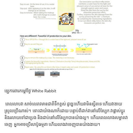
ឡេការពារកម្តៅថ្ងៃ White Rabbit
ពេល​លាបវា សាច់លេ​​រាវ​​មាន​ជាតិ​ទឹកខ្ពស់ ដូច្នេះ​ហើយ​វា​មិន​ស្អិត​ទេ ហើយ​វា​ងាយ​
ស្រួល​ប្រើ​ណាស់។ ទោះជាយ៉ាងណាក៏ដោយ បន្ទាប់ពីដាក់វានៅលើស្បែក វាផ្លាស់ប្តូរ
និងរលាយទៅជាប្រេង និងជាប់នៅលើស្បែកបានយ៉ាងល្អ។ ហើយ​ពេល​លាងសម្អាតវា
ចេញ អ្នក​អាច​ប្រើ​សាប៊ូ​ធម្មតា ហើយលាងវាចេញបានយ៉ាងងាយ។