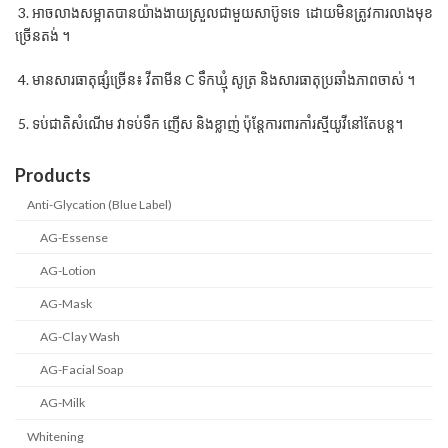
3. អាចលាងសម្អាតបានយ៉ាងងាយស្រួលជាមួយសាប៊ូទទេ ដោយមិនត្រូវការលាងមុខ
ច្រើនតង់ ។
4. មានសារធាតុផ្សំច្រើន៖ វីតាមីន C ទឹកឃ្មុំ សូត្រ និងសារធាតុប្រឆាំងភាពចាស់ ។
5. ទប់ជាតិសំណើម វាទប់ទឹក ញើស និងខ្លាញ់ ប៉ុន្តែការពារកាំរស្មីយូវីនៅតែបន្ត។
Products
Anti-Glycation (Blue Label)
AG-Essense
AG-Lotion
AG-Mask
AG-Clay Wash
AG-Facial Soap
AG-Milk
Whitening