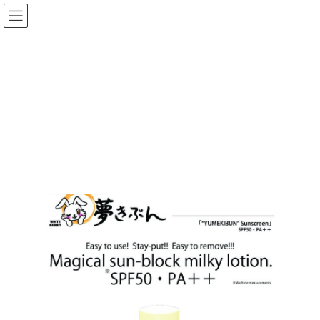
コ
ナ
ン
ビ
テ
ゲ
ン
ー
ツ
シ
へ
ョ
White Rabbit Sunscreen
ス
ン
キ
に
ッ
移
プ
動
Our Story
Products
Whitening
White Rabbit Sunscreen